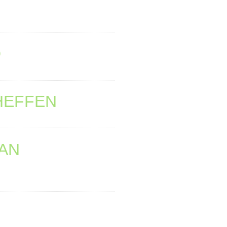
D
HEFFEN
AN