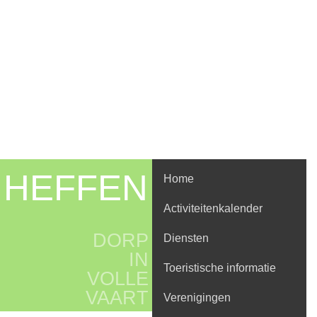
HEFFEN
Home
Activiteitenkalender
DORP
Diensten
IN
Toeristische informatie
VOLLE
VAART
Verenigingen