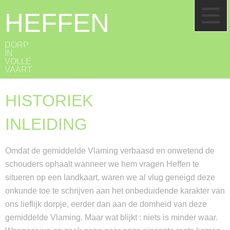
HEFFEN
DORP
IN
VOLLE
VAART
HISTORIEK
INLEIDING
Omdat de gemiddelde Vlaming verbaasd en onwetend de
schouders ophaalt wanneer we hem vragen Heffen te
situeren op een landkaart, waren we al vlug geneigd deze
onkunde toe te schrijven aan het onbeduidende karakter van
ons lieflijk dorpje, eerder dan aan de domheid van deze
gemiddelde Vlaming. Maar wat blijkt : niets is minder waar.