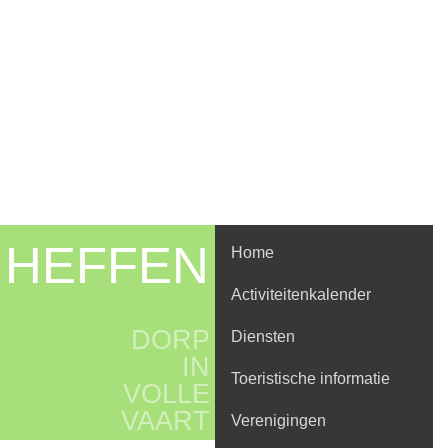
HEFFEN
Home
Activiteitenkalender
DORP
Diensten
IN
Toeristische informatie
VOLLE
VAART
Verenigingen