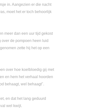
je in. Aangezien er die nacht
s, moet het er toch behoorlijk
n meer dan een uur tijd gekost
ng over de pompoen heen luid
 genomen zette hij het op een
n over hoe koelbloedig gij met
den en hem het verhaal hoorden
God behaagt, wel behaagt".
liet, en dat het lang geduurd
val wel kwijt.