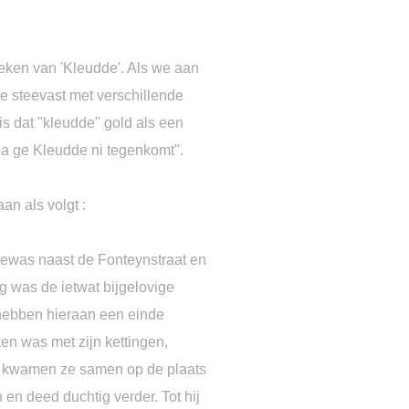
reken van 'Kleudde'. Als we aan
 steevast met verschillende
s dat "kleudde" gold als een
a ge Kleudde ni tegenkomt".
an als volgt :
gewas naast de Fonteynstraat en
g was de ietwat bijgelovige
 hebben hieraan een einde
n was met zijn kettingen,
en kwamen ze samen op de plaats
en deed duchtig verder. Tot hij