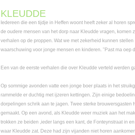
KLEUDDE
Iedereen die een tijdje in Heffen woont heeft zeker al horen sp
de oudere mensen van het dorp naar Kleudde vragen, komen ze
verhalen op de proppen. Wat we met zekerheid kunnen stellen i
waarschuwing voor jonge mensen en kinderen. "Past ma oep d
Een van de eerste verhalen die over Kleudde verteld werden ga
Op sommige avonden vatte een jonge boer plaats in het struik
rammelde er duchtig met ijzeren kettingen. Zijn einige bedoelin
dorpelingen schrik aan te jagen. Twee sterke brouwersgasten
gemaakt. Op een avond, als Kleudde weer muziek aan het make
trokken ze beiden ,ieder langs een kant, de Fonteynstraat in 
waar Kleudde zat. Deze had zijn vijanden niet horen aankomen 