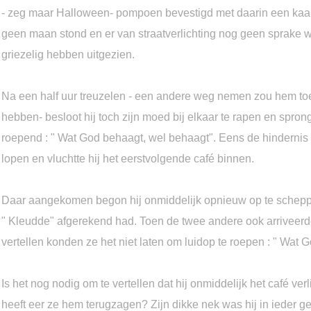
- zeg maar Halloween- pompoen bevestigd met daarin een kaars
geen maan stond en er van straatverlichting nog geen sprake wa
griezelig hebben uitgezien.
Na een half uur treuzelen - een andere weg nemen zou hem toe
hebben- besloot hij toch zijn moed bij elkaar te rapen en spro
roepend : " Wat God behaagt, wel behaagt". Eens de hindernis
lopen en vluchtte hij het eerstvolgende café binnen.
Daar aangekomen begon hij onmiddelijk opnieuw op te scheppe
" Kleudde" afgerekend had. Toen de twee andere ook arriveer
vertellen konden ze het niet laten om luidop te roepen : " Wat 
Is het nog nodig om te vertellen dat hij onmiddelijk het café ver
heeft eer ze hem terugzagen? Zijn dikke nek was hij in ieder ge