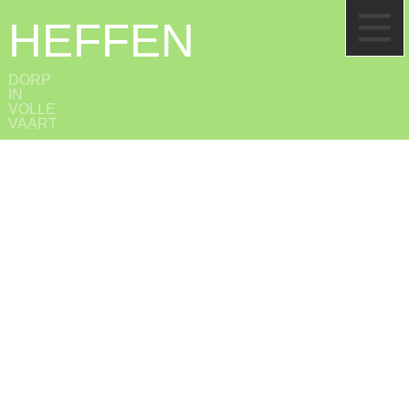
HEFFEN
DORP
IN
VOLLE
VAART